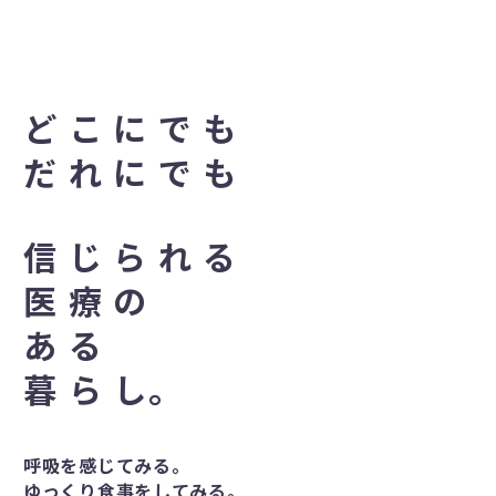
ど こ に で も
だ れ に で も
信 じ ら れ る
医 療 の
あ る
暮 ら し。
呼吸を感じてみる。
ゆっくり食事をしてみる。